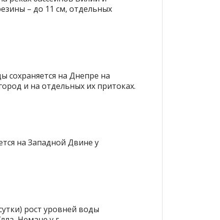
езины – до 11 см, отдельных
ы сохраняется на Днепре на
город и на отдельных их притоках.
ется на Западной Двине у
 сутки) рост уровней воды
ла, Немане у г.