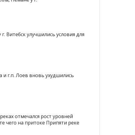
 г. Витебск улучшились условия для
а и г.п. Лоев вновь ухудшились
 реках отмечался рост уровней
те чего на притоке Припяти реке