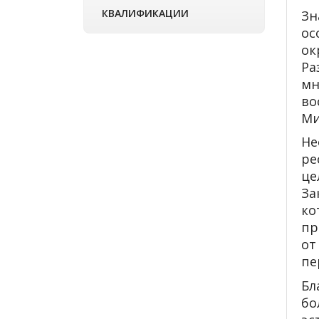
КВАЛИФИКАЦИИ
Зн
ос
ок
Ра
мн
во
Ми
Не
ре
ц
За
ко
пр
от
пе
Бл
бо