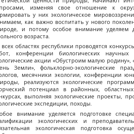
тетической ценности природы, начинают ин
просами, изменяя свое отношение к окру
рмировать у них экологическое мировоззрени
нимаем, как важно воспитать у нового поколе
ироде, и потому особое внимание уделяем 
ольного возраста.
 всех областях республики проводятся конкурс
бот, конференции биологических научных 
ологические акции «Обустроим малую родину», 
ень Земли», фольклорно-экологические пра
ологов, месячники экологии, конференции юн
ироды, реализуются экологические програм
орческий потенциал в районных, областных
нкурсах, выполняя экологические проекты, пр
ологические экспедиции, походы.
обое внимание уделяется подготовке специ
алификации экологических и преподавател
язательная экологическая подготовка осущ