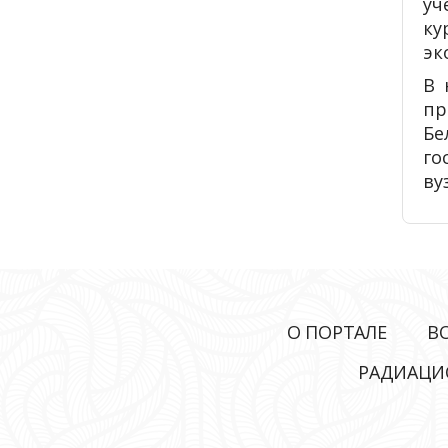
уч
ку
эк
В 
пр
Бе
го
ву
О ПОРТАЛЕ
В
РАДИАЦИ