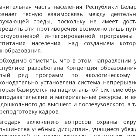
ачительная часть населения Республики Бела
ознает тесную взаимосвязь между деятель
ружающей среды, поскольку не имеет доста
зрешить эти противоречия возможно лишь путе
огоуровневой интегрированной программы 
спитания населения, над созданием кот
нобразования.
обходимо отметить, что в этом направлении у
спублике разработана Концепция образовани
елый ряд программ по экологическому 
конодательно установлена система непрерывно
торая базируется на национальной системе обр
еподавательские и материальные ресурсы, и в
 дошкольного до высшего и послевузовского, а
реподготовку кадров.
агодаря включению вопросов охраны окр
льшинства учебных дисциплин, учащиеся убежд