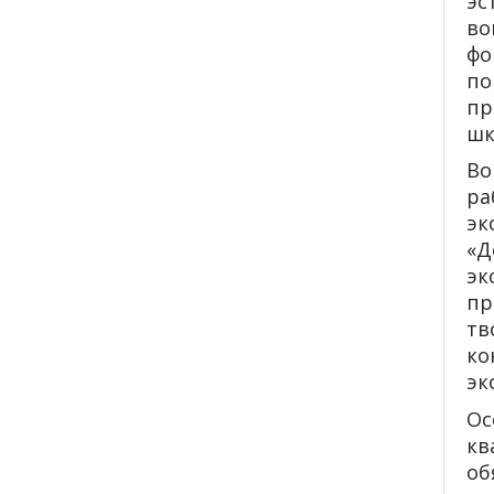
эс
во
фо
по
пр
шк
Во
ра
эк
«Д
эк
пр
тв
ко
эк
Ос
кв
об