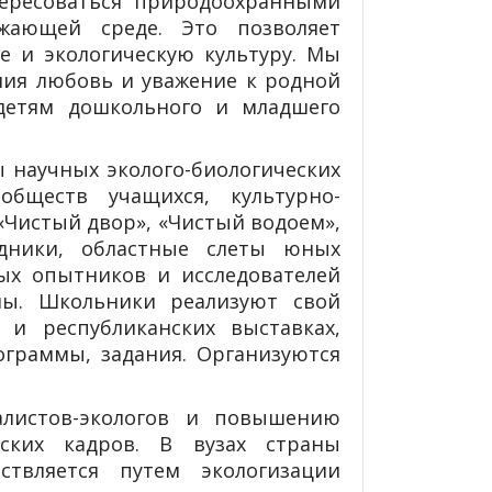
тересоваться природоохранными
жающей среде. Это позволяет
е и экологическую культуру. Мы
ния любовь и уважение к родной
детям дошкольного и младшего
ы научных эколого-биологических
обществ учащихся, культурно-
«Чистый двор», «Чистый водоем»,
здники, областные слеты юных
ых опытников и исследователей
мы. Школьники реализуют свой
 и республиканских выставках,
ограммы, задания. Организуются
алистов-экологов и повышению
ьских кадров. В вузах страны
ествляется путем экологизации