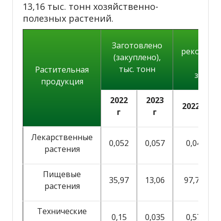
13,16 тыс. тонн хозяйственно-
полезных растений.
% о
Заготовлено
рекоменд
(закуплено),
объе
тыс. тонн
Растительная
загот
продукция
2022
2023
2022 г
г
г
Лекарственные
0,052
0,057
0,04
растения
Пищевые
35,97
13,06
97,75
растения
Технические
0,15
0,035
0,57