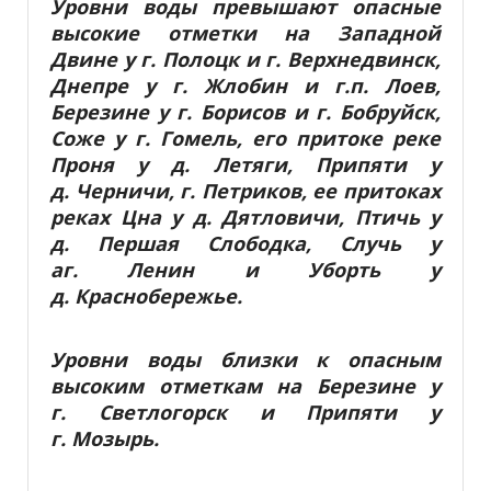
Уровни воды превышают опасные
высокие отметки на Западной
Двине у г. Полоцк и г. Верхнедвинск,
Днепре у г. Жлобин и г.п. Лоев,
Березине у г. Борисов и г. Бобруйск,
Соже у г. Гомель, его притоке реке
Проня у д. Летяги, Припяти у
д. Черничи, г. Петриков, ее притоках
реках Цна у д. Дятловичи, Птичь у
д. Першая Слободка, Случь у
аг. Ленин и Уборть у
д. Краснобережье.
Уровни воды близки к опасным
высоким отметкам на Березине у
г. Светлогорск и Припяти у
г. Мозырь.