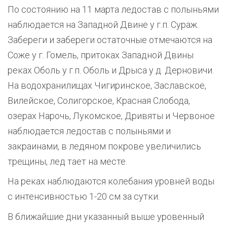
По состоянию на 11 марта ледостав с полыньями
наблюдается на Западной Двине у г.п. Сураж.
Забереги и забереги остаточные отмечаются на
Соже у г. Гомель, притоках Западной Двины
реках Оболь у г.п. Оболь и Дрыса у д. Дерновичи.
На водохранилищах Чигиринское, Заславское,
Вилейское, Солигорское, Красная Слобода,
озерах Нарочь, Лукомское, Дривяты и Червоное
наблюдается ледостав с полыньями и
закраинами, в ледяном покрове увеличились
трещины, лед тает на месте.
На реках наблюдаются колебания уровней воды
с интенсивностью 1-20 см за сутки.
В ближайшие дни указанный выше уровенный