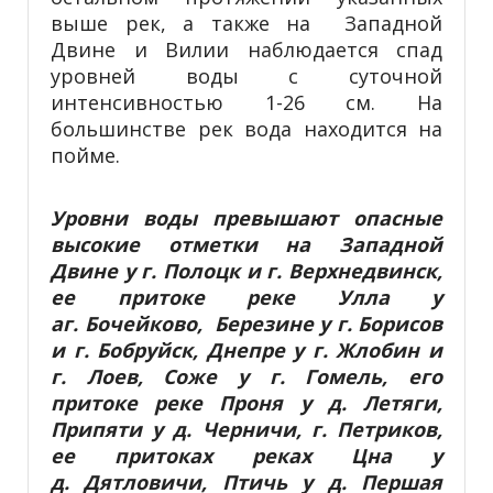
выше рек, а также на Западной
Двине и Вилии наблюдается спад
уровней воды с суточной
интенсивностью 1-26 см. На
большинстве рек вода находится на
пойме.
Уровни воды превышают опасные
высокие отметки на Западной
Двине у г. Полоцк и г. Верхнедвинск,
ее притоке реке Улла у
аг. Бочейково, Березине у г. Борисов
и г. Бобруйск, Днепре у г. Жлобин и
г. Лоев, Соже у г. Гомель, его
притоке реке Проня у д. Летяги,
Припяти у
д. Черничи, г. Петриков,
ее притоках реках Цна у
д. Дятловичи, Птичь у д. Першая