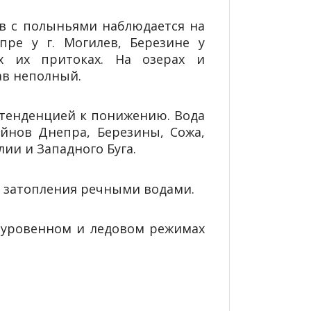
ав с полыньями наблюдается на
пре у г. Могилев, Березине у
х их притоках. На озерах и
ав неполный.
 тенденцией к понижению. Вода
йнов Днепра, Березины, Сожа,
ии и Западного Буга.
я затопления речными водами.
 уровенном и ледовом режимах