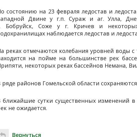
По состоянию на 23 февраля ледостав и ледост
Западной Двине у г.п. Сураж и аг. Улла, Дне
г. Бобруйск, Соже у г. Кричев и некоторы
водохранилищах наблюдается ледостав и ледост
На реках отмечаются колебания уровней воды с
находится на пойме на большинстве рек бассе
рипяти, некоторых реках бассейнов Немана, Вил
В ряде районов Гомельской области сохраняютс
В ближайшие сутки существенных изменений в
ек не ожидается.
Вернуться