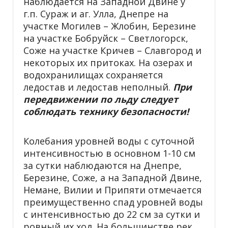
наблюдается на Западной Двине у
г.п. Сураж и аг. Улла, Днепре на
участке Могилев – Жлобин, Березине
на участке Бобруйск – Светлогорск,
Соже на участке Кричев – Славгород и
некоторых их притоках. На озерах и
водохранилищах сохраняется
ледостав и ледостав неполный.
При
передвижении по льду следует
соблюдать технику безопасности!
Колебания уровней воды с суточной
интенсивностью в основном 1-10 см
за сутки наблюдаются на Днепре,
Березине, Соже, а на Западной Двине,
Немане, Вилии и Припяти отмечается
преимущественно спад уровней воды
с интенсивностью до 22 см за сутки и
ровный их ход. На большинстве рек