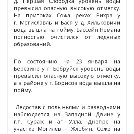
д. Першая Слободка уровень воды
превысил опасную высокую отметку.
На притоках Сожа реках Вихра у
г. Мстиславль и Бася у д. Хильковичи
вода вышла на пойму. Бассейн Немана
полностью очистился от ледяных
образований.
По состоянию на 23 января на
Березине у г. Бобруйск уровень воды
превысил опасную высокую отметку,
а в районе у г. Борисов вода вышла на
пойму.
Ледостав с полыньями и разводьями
наблюдается на Западной Двине у
г.п. Сураж и аг. Улла, Днепре на
участке Могилев – Жлобин, Соже на