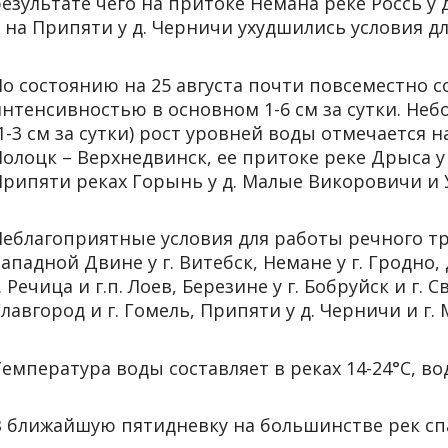
езультате чего на притоке Немана реке Россь у д
 на Припяти у д. Черничи ухудшились условия д
о состоянию на 25 августа почти повсеместно с
интенсивностью в основном 1-6 см за сутки. Не
1-3 см за сутки) рост уровней воды отмечается 
олоцк – Верхнедвинск, ее притоке реке Дрыса у
рипяти реках Горынь у д. Малые Викоровичи и У
Неблагоприятные условия для работы речного т
ападной Двине у г. Витебск, Немане у г. Гродно, 
. Речица и г.п. Лоев, Березине у г. Бобруйск и г. С
лавгород и г. Гомель, Припяти у д. Черничи и г.
емпература воды составляет в реках 14-24°С, во
В ближайшую пятидневку на большинстве рек сп