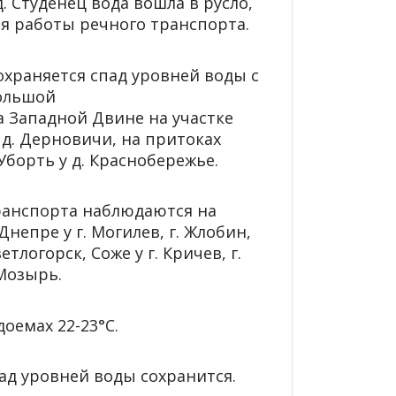
. Студенец вода вошла в русло,
ля работы речного транспорта.
охраняется спад уровней воды с
большой
на Западной Двине на участке
 д. Дерновичи, на притоках
борть у д. Краснобережье.
ранспорта наблюдаются на
Днепре у г. Могилев, г. Жлобин,
ветлогорск, Соже у г. Кричев, г.
 Мозырь.
доемах 22-23°С.
ад уровней воды сохранится.