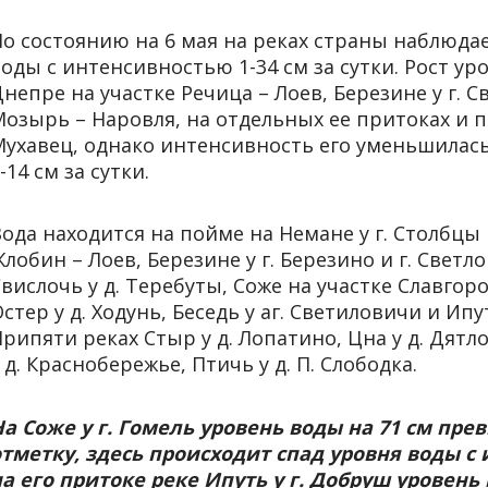
По состоянию на 6 мая на реках страны наблюда
оды с интенсивностью 1-34 см за сутки. Рост у
непре на участке Речица – Лоев, Березине у г. С
озырь – Наровля, на отдельных ее притоках и п
Мухавец, однако интенсивность его уменьшилась
-14 см за сутки.
ода находится на пойме на Немане у г. Столбцы 
лобин – Лоев, Березине у г. Березино и г. Светл
вислочь у д. Теребуты, Соже на участке Славгоро
стер у д. Ходунь, Беседь у аг. Светиловичи и Ипу
рипяти реках Стыр у д. Лопатино, Цна у д. Дятло
 д. Краснобережье, Птичь у д. П. Слободка.
На Соже у г. Гомель уровень воды на 71 см пр
отметку, здесь происходит спад уровня воды с 
на его притоке реке Ипуть у г. Добруш уровень