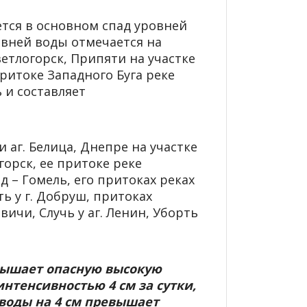
ется в основном спад уровней
ровней воды отмечается на
ветлогорск, Припяти на участке
ритоке Западного Буга реке
 и составляет
и аг. Белица, Днепре на участке
огорск, ее притоке реке
д – Гомель, его притоках реках
ть у г. Добруш, притоках
вичи, Случь у аг. Ленин, Уборть
евышает опасную высокую
интенсивностью 4 см за сутки,
 воды на 4 см превышает