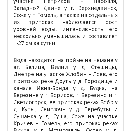
участке Петриков – Наровля,
Западной Двине у г. Верхнедвинск,
Соже у г. Гомель, а также на отдельных
их притоках наблюдается рост
уровней воды, интенсивность его
несколько уменьшилась и составляет
1-27 см за сутки.
Вода находится на пойме на Немане у
аг. Белица, Вилии у д. Стешицы,
Днепре на участке Жлобин – Лоев, его
притоках реке Друть у д. Городище и
канале Ивня-Бонда у д. Будка, на
Березине у г. Борисов, г. Березино и г.
Светлогорск, ее притоках реках Бобр у
д. Куты, Свислочь у д. Теребуты и
Сушанка у д. Суша, Соже на участке
Кричев – Гомель, его притоках реках
Вихра у г. Мстиславль, Остер у д.