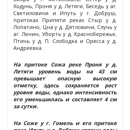
Ходунь, Проня у д. Летяги, Беседь у аг.
Светиловичи и Ипуть у г. Добруш,
притоках Припяти реках Стыр у д.
Лопатино, Цна у д. Дятловичи, Случь у
аг. Ленин, Уборть у д. Краснобережье,
Птичь у д. П. Слободка и Оресса у д.
Андреевка.
На притоке Сожа реке Проня у д.
Летяги уровень воды на 43 см
превышает опасную высокую
отметку, здесь сохраняется рост
уровня воды, однако интенсивность
его уменьшилась и составляет 4 см
за сутки.
На Соже у г. Гомель и его притоке
реке Ипуть у г. Добруш уровни воды