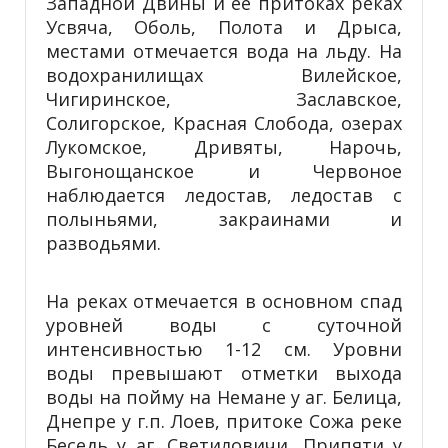
Западной Двины и ее притоках реках
Усвяча, Оболь, Полота и Дрыса,
местами отмечается вода на льду. На
водохранилищах Вилейское,
Чигиринское, Заславское,
Солигорское, Красная Слобода, озерах
Лукомское, Дривяты, Нарочь,
Выгонощанское и Червоное
наблюдается ледостав, ледостав с
полыньями, закраинами и
разводьями.
На реках отмечается в основном спад
уровней воды с суточной
интенсивностью 1-12 см. Уровни
воды превышают отметки выхода
воды на пойму на Немане у аг. Белица,
Днепре у г.п. Лоев, притоке Сожа реке
Беседь у аг. Светиловичи, Припяти у