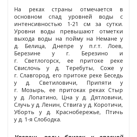
На реках страны отмечается в
основном спад уровней воды с
интенсивностью 1-21 см за сутки.
Уровни воды превышают отметки
выхода воды на пойму на Немане у
д. Белица, Днепре у п.г.т. Лоев,
Березине у г. Березино и
г. Светлогорск, ее притоке реке
Свислочь у д. Теребуты, Соже у
г. Славгород, его притоке реке Беседь
у д. Светиловичи, Припяти у
г. Мозырь, ее притоках реках Стыр
у д. Лопатино, Цна у д. Дятловичи,
Случь у д. Ленин, Ствига у д. Коротичи,
Уборть у д. Краснобережье, Птичь
у д. 1-я Слободка.
Уровень воды близок к опасной