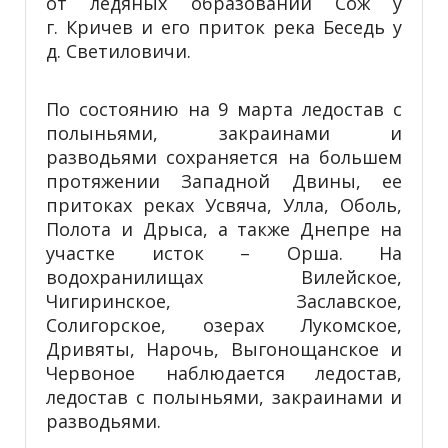
от ледяных образований Сож у
г. Кричев и его приток река Беседь у
д. Светиловичи.
По состоянию на 9 марта ледостав с
полыньями, закраинами и
разводьями сохраняется на большем
протяжении Западной Двины, ее
притоках реках Усвяча, Улла, Оболь,
Полота и Дрыса, а также Днепре на
участке исток – Орша. На
водохранилищах Вилейское,
Чигиринское, Заславское,
Солигорское, озерах Лукомское,
Дривяты, Нарочь, Выгонощанское и
Червоное наблюдается ледостав,
ледостав с полыньями, закраинами и
разводьями.