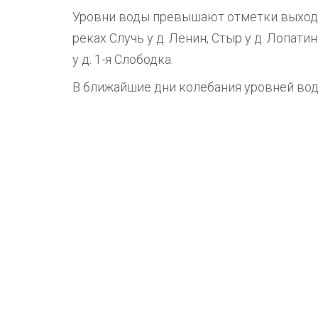
Уровни воды превышают отметки выхода во
реках Случь у д. Ленин, Стыр у д. Лопати
у д. 1-я Слободка.
В ближайшие дни колебания уровней вод