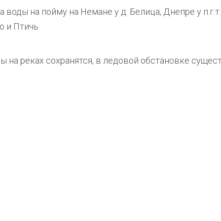
ды на пойму на Немане у д. Белица, Днепре у п.г.т. 
но и Птичь
ы на реках сохранятся, в ледовой обстановке сущес