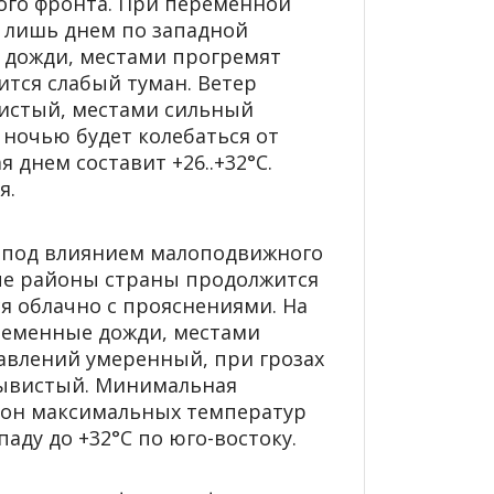
ого фронта. При переменной
, лишь днем по западной
 дожди, местами прогремят
ится слабый туман. Ветер
истый, местами сильный
ночью будет колебаться от
я днем составит +26..+32°С.
я.
я под влиянием малоподвижного
ые районы страны продолжится
я облачно с прояснениями. На
ременные дожди, местами
авлений умеренный, при грозах
рывистый. Минимальная
 фон максимальных температур
паду до +32°С по юго-востоку.