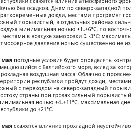
республики скажется влияние атмосферного фрон
Ночью без осадков. Днем по северо-западной п
кратковременные дожди, местами прогремят гро
южный порывистый, в отдельных районах силь
оздуха минимальная ночью +1..+6°С, по восточн
 местами в воздухе заморозки 0..-3°С; максималь
Атмосферное давление ночью существенно не изм
3 мая
погодные условия будет определять конт
смещающийся с Балтийского моря, вслед за кот
прохладная воздушная масса. Облачно с проясне
территории республики пройдут дожди, местами
южный с переходом на северо-западный порывис
востоку страны при грозах сильный порывистый
инимальная ночью +4..+11°С, максимальная днем 
еспублики до +21°С.
4 мая
скажется влияние прохладной неустойчиво