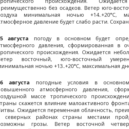
тропического происхождения. Ожидаетс
преимущественно без осадков. Ветер юго-вост
воздуха минимальная ночью +14..+20°С, ма
тмосферное давление будет слабо расти. Сохран
5
августа
погоду в основном будет опре
атмосферного давления, сформированная в о
тропического происхождения. Ожидается небол
Ветер восточный, юго-восточный умерен
инимальная ночью +13..+20°С, максимальная дне
26 августа
погодные условия в основном 
повышенного атмосферного давления, сфо
воздушной массе тропического происхожден
страны скажется влияние малоактивного фронт
Литвы. Ожидается переменная облачность, преи
в северных районах страны местами прой
возможны грозы. Ветер восточной четве