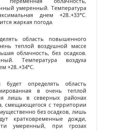
я переменная облачность,
очный умеренный. Температура
ксимальная днем +28..+33°С.
ится жаркая погода.
делять область повышенного
чень теплой воздушной массе
ьшая облачность, без осадков.
ный. Температура воздуха
м +28..+34°С.
будет определять область
рмированная в очень теплой
ия лишь в северных районах
а, смещающегося с территории
мущественно без осадков, лишь
дут кратковременные дожди,
рти умеренный, при грозах